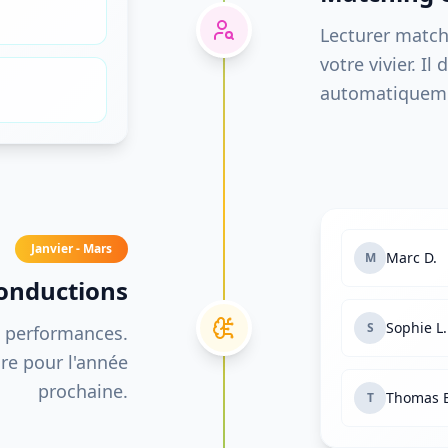
Lecturer matc
votre vivier. Il
E
automatiqueme
ERROR
E
ERROR
ERROR
E
Janvier - Mars
Marc D.
M
conductions
Sophie L.
S
es performances.
ire pour l'année
prochaine.
ERROR
Thomas 
T