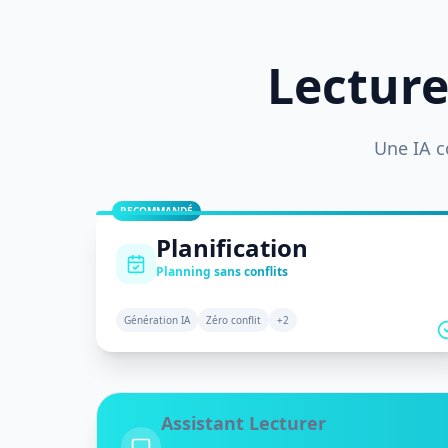
Lecture
Une IA c
RECOMMANDÉ
Planification
Planning sans conflits
Génération IA
Zéro conflit
+
2
Assistant Lecturer