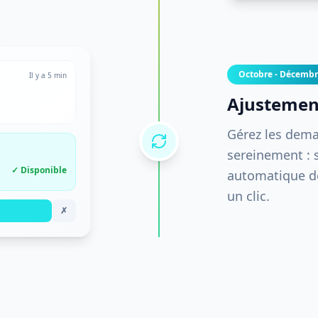
ERROR
ERROR
E
Octobre - Décemb
Il y a 5 min
Ajustement
ERROR
ERROR
Gérez les dem
E
sereinement : s
✓ Disponible
automatique de
un clic.
✗
ERROR