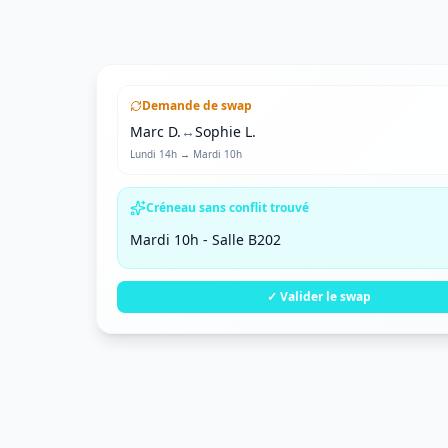
42
ERROR
43
44
Demande de swap
45
Marc D.
↔
Sophie L.
ERROR
ERROR
Lundi 14h → Mardi 10h
46
47
Créneau sans conflit trouvé
48
Mardi 10h - Salle B202
49
50
✓ Valider le swap
ERROR
ERROR