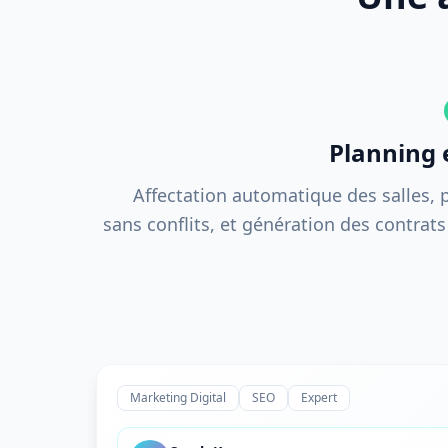
ERROR
14
15
ERROR
ERROR
16
17
Planning 
18
Affectation automatique des salles,
19
sans conflits, et génération des contrats
20
21
ERROR
ERROR
22
23
24
25
Marketing Digital
SEO
Expert
ERROR
26
ERROR
ERROR
27